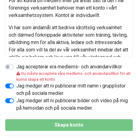
För att kunna bli medlem eller på annat sätt ta del i vår
förenings verksamhet behöver man ett konto i vårt
verksamhetssystem. Kontot är individuellt.
Vi har som ändamål att bedriva idrottslig verksamhet
och därmed förknippade aktiviteter som träning, tävling,
utbildning mm för alla aktiva, ledare och intresserade.
För alla som vill ta del av vår verksamhet innebär det att
ställa sig bakom och leva upp till vår värdegrund och
policys.
Jag accepterar era medlems- och användarvillkor
Du måste acceptera våra medlems -och användarvillkor för att
Behandling av personuppgifter
kunna skapa ett konto.
Jag medger att ni publicerar mitt namn i grupplistor
För att föreningen ska kunna bedriva sin verksamhet
och på sociala medier.
som medlemmarna önskar och krav inom
Jag medger att ni publicerar bilder och video på mig
idrottsrörelsen behandlas personuppgifter nödvändiga
på hemsidan och på sociala medier.
för olika ändamål kopplade till verksamheten på ett
säkert sätt i enlighet med vår Integritetspolicy och
Skapa konto
GDPR.