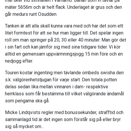
mål sker vid simhallen i Värnamo. Banan som vi tävlar på
mäter 5656m och är helt flack. Underlaget är grus och den
går medurs runt Osudden.
Tanken är att alla skall kunna vara med och har det som ett
litet formtest för att se hur man ligger till. Det spelar ingen
roll om man springer på 20, 30 eller 40 minuter. Man gör det
i sin fart och kan jämför sig med sina tidigare tider. Vi kör
alltid en gemensam uppvärmningsjogg 15 min före och en
nedjogg efter.
Touren kostar ingenting men tävlande ombeds swisha den
s.k. välgörenhetstjugan för varje start. Den totala potten
delas sedan lika mellan vinnaren i dam- respektive
herrklass som får bestämma till vilket välgörande ändamål
som pengarna ska gå.
Micke Lindqvists regler med bonussekunder, strafftid och
sammanlagd tid är det ingen som förstår sig på eller bryr
sig så mycket om...