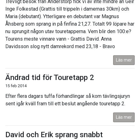
Trevligt besök från Anderstorp fick vi av inte mindre än Geir
Inge Folkestad (Grattis till trippeln i damernas 30km) och
Maria (debutant). Ytterligare en debutant var Magnus
Åhsberg som sprang in på finfina 21,27. Totalt 99 löpare har
nu sprungit någon utav touretapperna. Vem blir den 100:e?
Tourens meste vinnare vann - Grattis David. Anna
Davidsson slog nytt damrekord med 23,18 - Bravo
Läs mer
Ändrad tid för Touretapp 2
15 feb 2014
Efter flera dagars tuffa förhandlingar så kom tävlingsjuryn
sent igår kväll fram till ett beslut angående touretapp 2.
Läs mer
David och Erik sprang snabbt