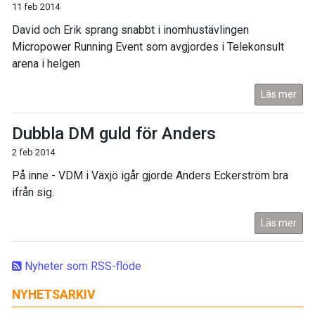
11 feb 2014
David och Erik sprang snabbt i inomhustävlingen
Micropower Running Event som avgjordes i Telekonsult
arena i helgen
Läs mer
Dubbla DM guld för Anders
2 feb 2014
På inne - VDM i Växjö igår gjorde Anders Eckerström bra
ifrån sig.
Läs mer
Nyheter som RSS-flöde
NYHETSARKIV