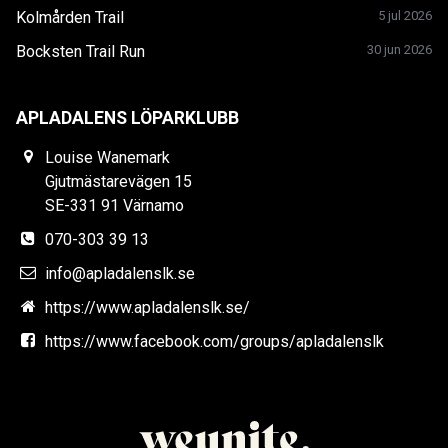
Kolmården Trail
5 jul 2026
Bocksten Trail Run
30 jun 2026
APLADALENS LÖPARKLUBB
Louise Wanemark
Gjutmästarevägen 15
SE-331 91 Värnamo
070-303 39 13
info@apladalenslk.se
https://www.apladalenslk.se/
https://www.facebook.com/groups/apladalenslk