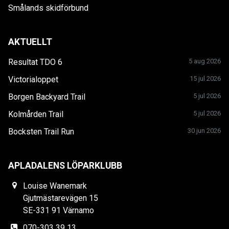
Smålands skidförbund
AKTUELLT
Resultat TDO 6
5 aug 2026
Victorialoppet
15 jul 2026
Borgen Backyard Trail
5 jul 2026
Kolmården Trail
5 jul 2026
Bocksten Trail Run
30 jun 2026
APLADALENS LÖPARKLUBB
Louise Wanemark
Gjutmästarevägen 15
SE-331 91 Värnamo
070-303 39 13