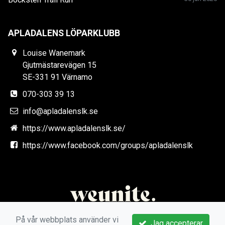
APLADALENS LÖPARKLUBB
Louise Wanemark
Gjutmästarevägen 15
SE-331 91 Värnamo
070-303 39 13
info@apladalenslk.se
https://www.apladalenslk.se/
https://www.facebook.com/groups/apladalenslk
På vår webbplats använder vi
Jag accepterar