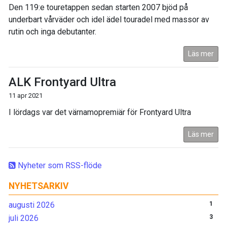
Den 119:e touretappen sedan starten 2007 bjöd på
underbart vårväder och idel ädel touradel med massor av
rutin och inga debutanter.
Läs mer
ALK Frontyard Ultra
11 apr 2021
I lördags var det värnamopremiär för Frontyard Ultra
Läs mer
Nyheter som RSS-flöde
NYHETSARKIV
augusti 2026
1
juli 2026
3