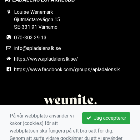
Louise Wanemark
Gjutmästarevägen 15
SE-331 91 Värnamo
070-303 39 13
info@apladalenslk.se
https://www.apladalenslk.se/
https://www.facebook.com/groups/apladalenslk
På vår webbplats använder vi
Jag accepterar
kakor (cookies) för att
webbplatsen ska fungera på ett bra sätt för dig.
Genom att surfa vidare godkänner du att vi använder