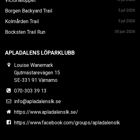
Victorialoppet
Borgen Backyard Trail
5 jul 2026
Kolmården Trail
5 jul 2026
Bocksten Trail Run
30 jun 2026
APLADALENS LÖPARKLUBB
Louise Wanemark
Gjutmästarevägen 15
SE-331 91 Värnamo
070-303 39 13
info@apladalenslk.se
https://www.apladalenslk.se/
https://www.facebook.com/groups/apladalenslk