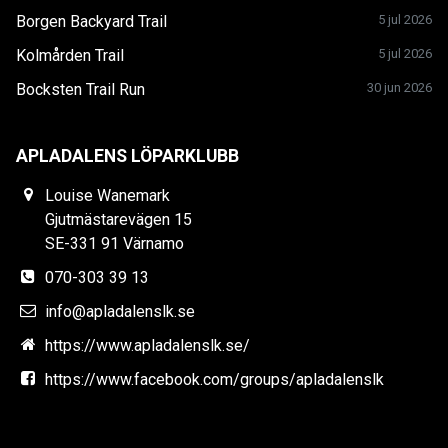
Borgen Backyard Trail
5 jul 2026
Kolmården Trail
5 jul 2026
Bocksten Trail Run
30 jun 2026
APLADALENS LÖPARKLUBB
Louise Wanemark
Gjutmästarevägen 15
SE-331 91 Värnamo
070-303 39 13
info@apladalenslk.se
https://www.apladalenslk.se/
https://www.facebook.com/groups/apladalenslk