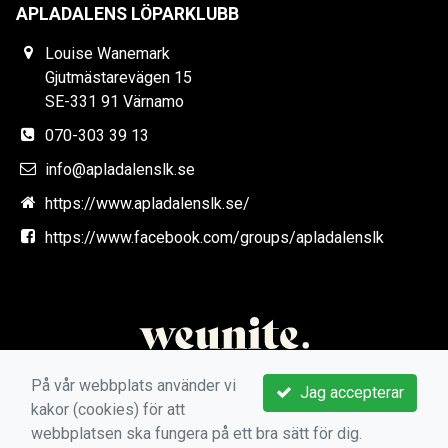
APLADALENS LÖPARKLUBB
Louise Wanemark
Gjutmästarevägen 15
SE-331 91 Värnamo
070-303 39 13
info@apladalenslk.se
https://www.apladalenslk.se/
https://www.facebook.com/groups/apladalenslk
På vår webbplats använder vi
Jag accepterar
kakor (cookies) för att
webbplatsen ska fungera på ett bra sätt för dig.