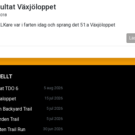
ultat Växjöloppet
2018
LKare var i farten idag och sprang det 51:a Växjöloppet
Lä
ELLT
tat TDO 6
5 aug 2026
ialoppet
15 jul 2026
 Backyard Trail
5 jul 2026
den Trail
5 jul 2026
en Trail Run
30 jun 2026