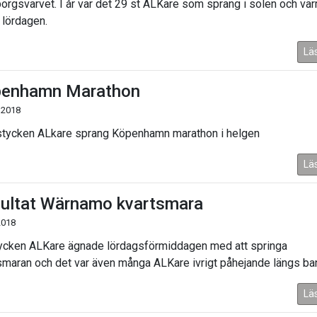
orgsvarvet. I år var det 29 st ALKare som sprang i solen och vä
 lördagen.
Lä
enhamn Marathon
 2018
stycken ALkare sprang Köpenhamn marathon i helgen
Lä
ultat Wärnamo kvartsmara
2018
ycken ALKare ägnade lördagsförmiddagen med att springa
smaran och det var även många ALKare ivrigt påhejande längs ba
Lä