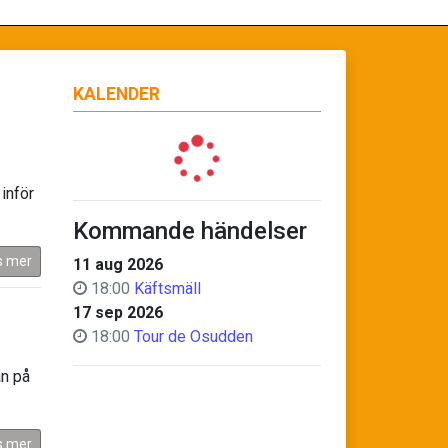
KALENDER
inför
Kommande händelser
s mer
11 aug 2026
18:00
Käftsmäll
17 sep 2026
18:00
Tour de Osudden
an på
s mer