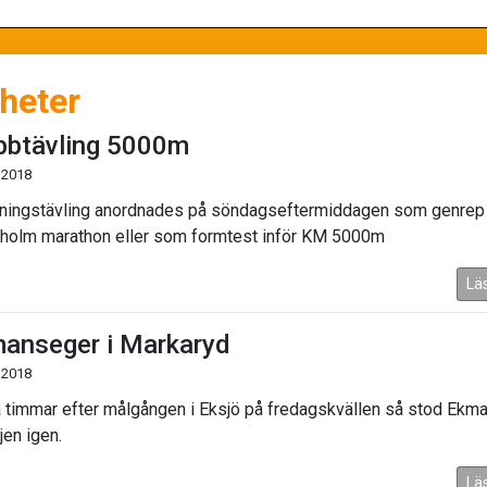
heter
bbtävling 5000m
 2018
äningstävling anordnades på söndagseftermiddagen som genrep 
holm marathon eller som formtest inför KM 5000m
Lä
anseger i Markaryd
 2018
 timmar efter målgången i Eksjö på fredagskvällen så stod Ekm
ijen igen.
Lä