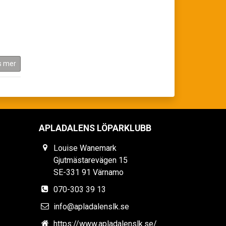
s mer
APLADALENS LÖPARKLUBB
Louise Wanemark
Gjutmästarevägen 15
SE-331 91 Värnamo
070-303 39 13
info@apladalenslk.se
https://www.apladalenslk.se/