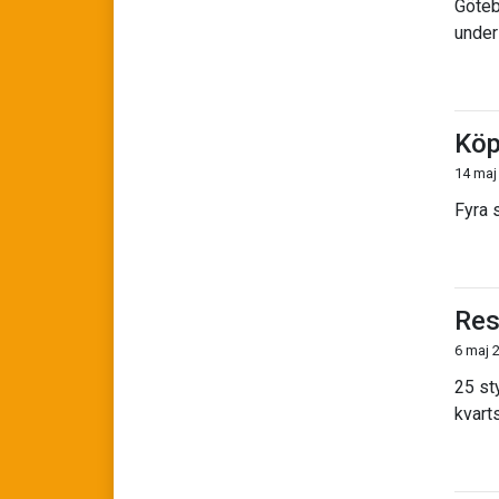
Göteb
under
Köp
14 maj
Fyra 
Res
6 maj 
25 st
kvart