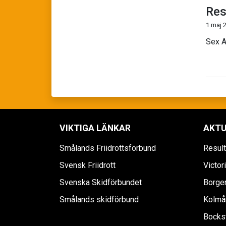
Res
1 maj 
Sex A
VIKTIGA LÄNKAR
AKTU
Smålands Friidrottsförbund
Resul
Svensk Friidrott
Victor
Svenska Skidförbundet
Borgen
Smålands skidförbund
Kolmår
Bockst