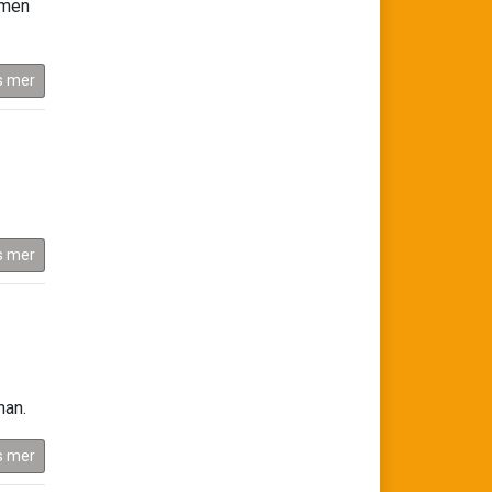
rmen
s mer
s mer
nan.
s mer