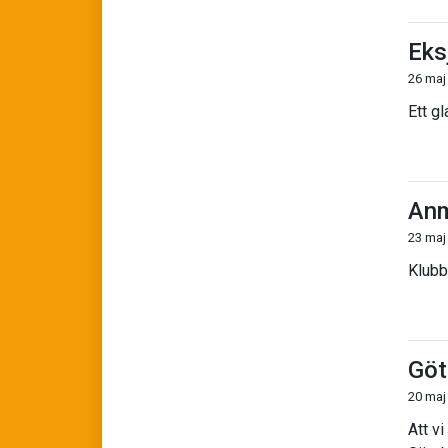
Eks
26 maj
Ett g
Anm
23 maj
Klubb
Göt
20 maj
Att vi