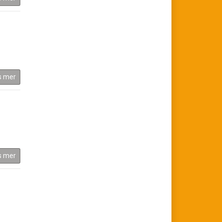
s mer
s mer