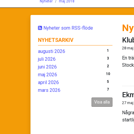
Nyheter
maj 2018
Ny
Nyheter som RSS-flöde
Klu
NYHETSARKIV
28 maj
augusti 2026
1
En tr
juli 2026
3
Stock
juni 2026
2
maj 2026
10
april 2026
5
mars 2026
7
Ekm
Visa alla
27 maj
Några
startl