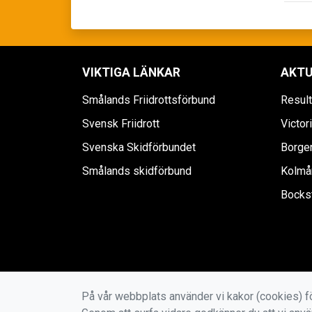
VIKTIGA LÄNKAR
AKTU
Smålands Friidrottsförbund
Resul
Svensk Friidrott
Victor
Svenska Skidförbundet
Borgen
Smålands skidförbund
Kolmår
Bockst
På vår webbplats använder vi kakor (cookies) fö