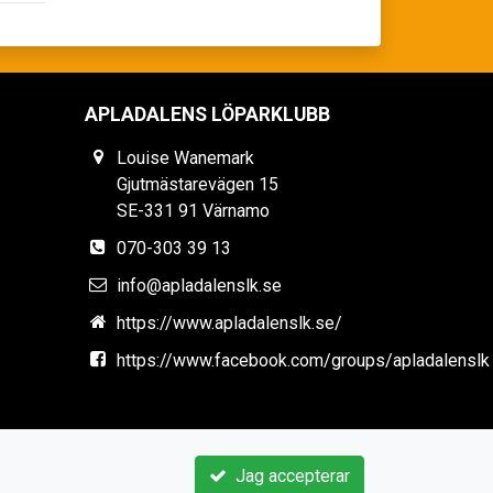
APLADALENS LÖPARKLUBB
Louise Wanemark
Gjutmästarevägen 15
SE-331 91 Värnamo
070-303 39 13
info@apladalenslk.se
https://www.apladalenslk.se/
https://www.facebook.com/groups/apladalenslk
Jag accepterar