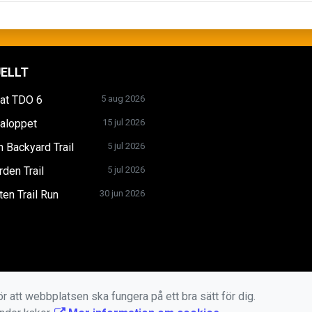
ELLT
tat TDO 6
5 aug 2026
ialoppet
15 jul 2026
 Backyard Trail
5 jul 2026
den Trail
5 jul 2026
en Trail Run
30 jun 2026
r att webbplatsen ska fungera på ett bra sätt för dig.