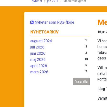
Nyheter
jan 2011
Medlemsavgifter
Me
Nyheter som RSS-flöde
NYHETSARKIV
18 jan
augusti 2026
1
Vi har
hemsi
juli 2026
3
febru
juni 2026
2
dess 
maj 2026
10
april 2026
5
Vill 
mars 2026
7
naturl
kontak
Visa alla
Idag 
Varmt