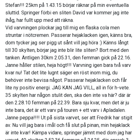
Stefan!!! 25km på 1.43.15 börjar räknar på min eventuella
sluttid. Springer förbi en sliten David var kommer jag inte
ihåg, har fullt upp med att räkna.
Vid varvningen plockar jag till mig en flaska cola men
struntar i nötcremen. Passerar hejaklacken igen, känns bra,
dom tycker jag ser pigg ut sånt vill jag höra :) Känns långt
till 30 skylten, börjar jag inte blir lite sliten? Bort med den
tanken. Äntligen 30km 2.05.31, den femman gick på 22.16.
Janne håller stilen, heja högt!!! Varvning igen bara två varv
kvar nu! Tat det lite lugnt säger en röst inom mig, du
behöver inte bevisa något. Passerar hejaklacken och får
lite ny positiv energi. JAG KAN JAG VILL, all in för h-vete.
35 skylten har någon stulit den, ska den inte va här? där är
den 2.28.10 femman på 22.39. Bara sju kvar, men det är ju
inte bara, det är ett varv på touren + ett varv i Apladalen.
Janne peppa!!!! Ut på sista varvet, ser att Fredrik har stigit
av. Nu vill jag bara i mål och få slut på pinan, min hejaklack
är inte kvar! Kämpa vidare, springer jämnt med dom jag har