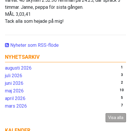
varvat. 40 skylten 2.52.36 femman på 24.25, där sprack 3
timmar. Janne, peppa för sista gången.
MÅL 3,03,41
Tack alla som hejade på mig!
Nyheter som RSS-flöde
NYHETSARKIV
augusti 2026
1
juli 2026
3
juni 2026
2
maj 2026
10
april 2026
5
mars 2026
7
Visa alla
KALENDER