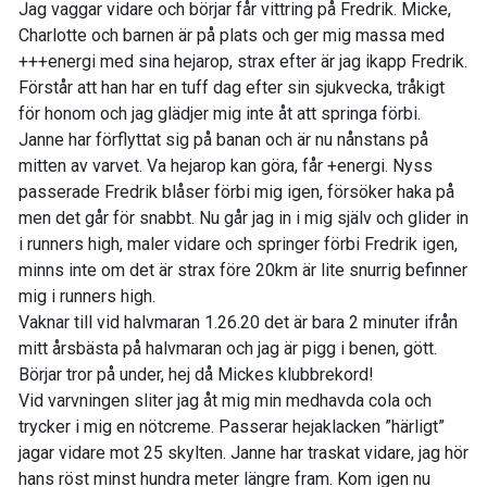
Jag vaggar vidare och börjar får vittring på Fredrik. Micke,
Charlotte och barnen är på plats och ger mig massa med
+++energi med sina hejarop, strax efter är jag ikapp Fredrik.
Förstår att han har en tuff dag efter sin sjukvecka, tråkigt
för honom och jag glädjer mig inte åt att springa förbi.
Janne har förflyttat sig på banan och är nu nånstans på
mitten av varvet. Va hejarop kan göra, får +energi. Nyss
passerade Fredrik blåser förbi mig igen, försöker haka på
men det går för snabbt. Nu går jag in i mig själv och glider in
i runners high, maler vidare och springer förbi Fredrik igen,
minns inte om det är strax före 20km är lite snurrig befinner
mig i runners high.
Vaknar till vid halvmaran 1.26.20 det är bara 2 minuter ifrån
mitt årsbästa på halvmaran och jag är pigg i benen, gött.
Börjar tror på under, hej då Mickes klubbrekord!
Vid varvningen sliter jag åt mig min medhavda cola och
trycker i mig en nötcreme. Passerar hejaklacken ”härligt”
jagar vidare mot 25 skylten. Janne har traskat vidare, jag hör
hans röst minst hundra meter längre fram. Kom igen nu