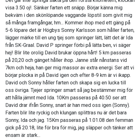
Det går inte springa sakta på den första kilometern, klockan
visa 3.50 oj!. Sänker farten ett snäpp. Börjar känna mig
bekväm i den skönlöpande vaggande löpstil som givit mig
så många framgångar, hm... Kommer ihop med ett gäng på
5-6 löpare det är Högbys Sonny Karlsson som håller farten,
lägger märke till en ung tjej som springer lätt, lätt det är Ida
från SK-Graal. David P springer förbi på lätta ben, vi säger
hej! Blir lite orolig David brukar öppna hårt! 5 km passeras
på 20,20 och gänget håller ihop. Janne står nånstans vid
7km och heja, han ger mig massor av extra energi. Ser att vi
börjar plocka in på David igen och efter 8-9 km är vi ikapp.
David och Sonny håller farten och skapa sig en lucka till
oss övriga. Tjejer springer smart så jag bestämmer mig för
att hålla jämnt med Ida. 10Km passeras på 40.50 ser att
David drar ifrån Sonny, snart är han med oss igen (Sonny).
Farten blir lite ryckig och klungan splittras nu är det bara
Sonny, Ida och jag. 15Km passeras på 1.01.08 den femman
gick på 20.18, lite för bra för mig, jag släpper och tänker att
ensam är stark...