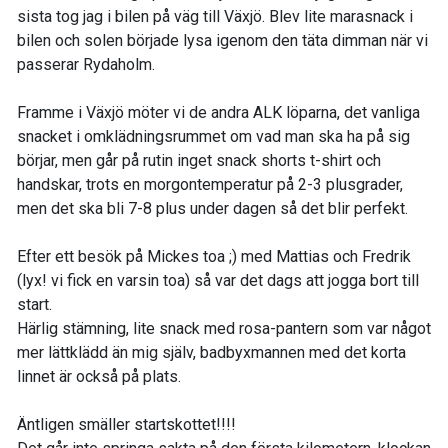
sista tog jag i bilen på väg till Växjö. Blev lite marasnack i
bilen och solen började lysa igenom den täta dimman när vi
passerar Rydaholm.
Framme i Växjö möter vi de andra ALK löparna, det vanliga
snacket i omklädningsrummet om vad man ska ha på sig
börjar, men går på rutin inget snack shorts t-shirt och
handskar, trots en morgontemperatur på 2-3 plusgrader,
men det ska bli 7-8 plus under dagen så det blir perfekt.
Efter ett besök på Mickes toa ;) med Mattias och Fredrik
(lyx! vi fick en varsin toa) så var det dags att jogga bort till
start.
Härlig stämning, lite snack med rosa-pantern som var något
mer lättklädd än mig själv, badbyxmannen med det korta
linnet är också på plats.
Äntligen smäller startskottet!!!!