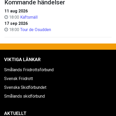
Kommande händelser
11 aug 2026
18:00
Käftsmäll
17 sep 2026
18:00
Tour de Osudden
VIKTIGA LÄNKAR
Smålands Friidrottsförbund
Svensk Friidrott
Svenska Skidförbundet
Smålands skidförbund
AKTUELLT