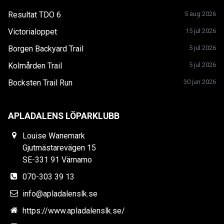
Resultat TDO 6
5 aug 2026
Victorialoppet
15 jul 2026
Borgen Backyard Trail
5 jul 2026
Kolmården Trail
5 jul 2026
Bocksten Trail Run
30 jun 2026
APLADALENS LÖPARKLUBB
Louise Wanemark
Gjutmästarevägen 15
SE-331 91 Värnamo
070-303 39 13
info@apladalenslk.se
https://www.apladalenslk.se/