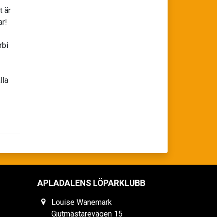
t är
ar!
rbi
lla
APLADALENS LÖPARKLUBB
Louise Wanemark
Gjutmästarevägen 15