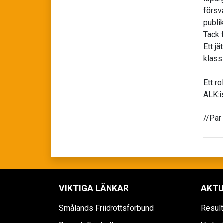
försva
publik
Tack f
Ett j
klass
Ett r
ALK:i
//Pär
VIKTIGA LÄNKAR
AKTU
Smålands Friidrottsförbund
Resul