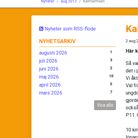
Nyheter
aug 2013
Kalmarmilen
Ka
Nyheter som RSS-flöde
NYHETSARKIV
2 aug 
Här 
augusti 2026
1
juli 2026
3
Så var
juni 2026
2
det i
maj 2026
10
Vi åk
april 2026
5
Väl f
mars 2026
7
ungdo
gjorde
Visa alla
också
P11. G
10 km
löpar