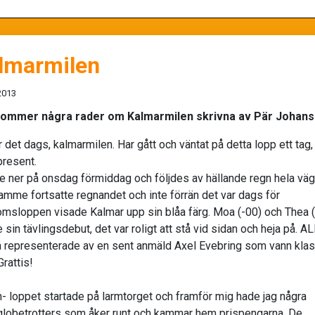
lmarmilen
2013
kommer några rader om Kalmarmilen skrivna av Pär Johan
 det dags, kalmarmilen. Har gått och väntat på detta lopp ett tag, 
 present.
te ner på onsdag förmiddag och följdes av hällande regn hela väg
ramme fortsatte regnandet och inte förrän det var dags för
msloppen visade Kalmar upp sin blåa färg. Moa (-00) och Thea (
 sin tävlingsdebut, det var roligt att stå vid sidan och heja på. AL
 representerade av en sent anmäld Axel Evebring som vann kla
rattis!
- loppet startade på larmtorget och framför mig hade jag några
globetrotters som åker runt och kammar hem prispengarna. De