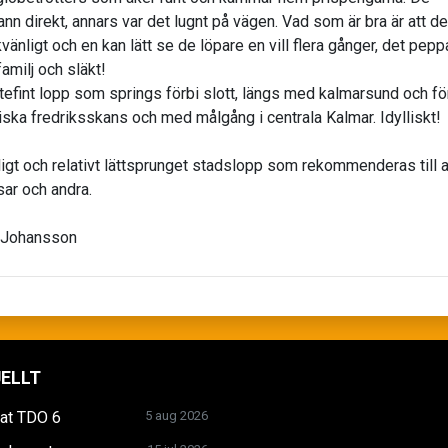
nn direkt, annars var det lugnt på vägen. Vad som är bra är att de
vänligt och en kan lätt se de löpare en vill flera gånger, det pepp
amilj och släkt!
ättefint lopp som springs förbi slott, längs med kalmarsund och fö
iska fredriksskans och med målgång i centrala Kalmar. Idylliskt!
oligt och relativt lättsprunget stadslopp som rekommenderas till a
sar och andra.
 Johansson
ELLT
tat TDO 6
5 aug 2026