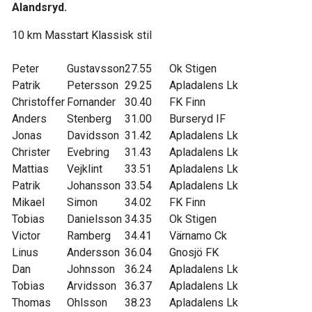
Alandsryd.
10 km Masstart Klassisk stil
Peter
Gustavsson
27.55
Ok Stigen
Patrik
Petersson
29.25
Apladalens Lk
Christoffer
Fornander
30.40
FK Finn
Anders
Stenberg
31.00
Burseryd IF
Jonas
Davidsson
31.42
Apladalens Lk
Christer
Evebring
31.43
Apladalens Lk
Mattias
Vejklint
33.51
Apladalens Lk
Patrik
Johansson
33.54
Apladalens Lk
Mikael
Simon
34.02
FK Finn
Tobias
Danielsson
34.35
Ok Stigen
Victor
Ramberg
34.41
Värnamo Ck
Linus
Andersson
36.04
Gnosjö FK
Dan
Johnsson
36.24
Apladalens Lk
Tobias
Arvidsson
36.37
Apladalens Lk
Thomas
Ohlsson
38.23
Apladalens Lk