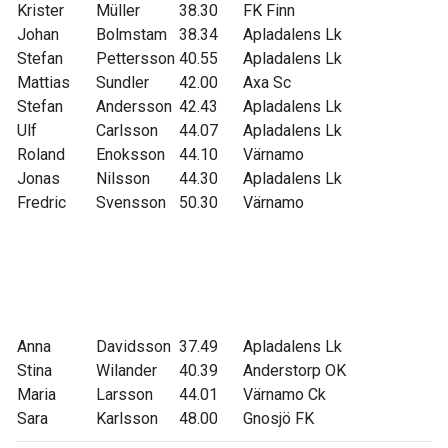
Krister
Müller
38.30
FK Finn
Johan
Bolmstam
38.34
Apladalens Lk
Stefan
Pettersson
40.55
Apladalens Lk
Mattias
Sundler
42.00
Axa Sc
Stefan
Andersson
42.43
Apladalens Lk
Ulf
Carlsson
44.07
Apladalens Lk
Roland
Enoksson
44.10
Värnamo
Jonas
Nilsson
44.30
Apladalens Lk
Fredric
Svensson
50.30
Värnamo
Anna
Davidsson
37.49
Apladalens Lk
Stina
Wilander
40.39
Anderstorp OK
Maria
Larsson
44.01
Värnamo Ck
Sara
Karlsson
48.00
Gnosjö FK