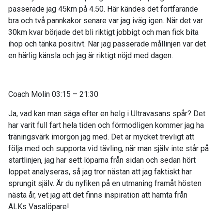
passerade jag 45km på 4.50
. Här kändes det fortfarande
bra och
två pannkakor senare var jag iväg igen. När det var
30km
kvar
började det bli riktig
t jobbigt
och man fick bita
ihop och tänka positivt. När jag passerade mållinjen
var det
en härlig kän
sla och jag är riktigt nöjd med dagen.
Coach Molin
03:15 –
21:30
Ja, vad kan man säga efter en helg i
Ultravasans
spår?
Det
har va
rit full fart hela tiden och förmodligen kommer jag ha
träningsvärk
imorgon jag med. Det
är mycket trevligt
att
följa med och
supporta vid tävling,
när man själv inte står p
å
startlinjen, jag har sett löparna från
sidan och sedan hört
loppet analyseras, så jag tror nästan att jag faktiskt har
sprungit själv.
Är du nyfiken på en
utmaning framåt hösten
nästa år,
vet jag att det finns inspiration att hämta från
ALKs
Vasalöpare!