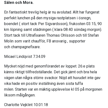
Sälen och Mora.
En fantastiskt trevl
ig helg är nu avslutad. Allt
har fungerat
perfekt lunchen på
den mysiga rastplatsen i ösregn,
boendet ( stort tack Per
Sigvardsson), frukosten 03.15, 90
km löpning samt städningen
( klara 08.40 söndag morgon).
Stort tack till Ultrafixaren Thomas Ohlsson och till
Stefan
Molin
som varit chaufför, FB ansvarig
, supporter
och
champagnefixare
.
Micael Lindqvist
7.34.09
Mycket nöjd med genomförandet av loppet.
26:e plats
känns riktigt tillfredställande.
Det gick jämt och bra hela
vägen utan några större svackor
.
Nöjd att huvudet inte gav
vika hade en positiv inställning
även sista tuffa
milen
.
Starten var en mäktig upplevelse
kl
05 på morgonen
liksom målgången.
Charlotte
Vejklint
10.01.18