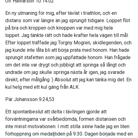
Ulf Halvarson 10.14.02
En ny u
tmaning för mig
, efter
tävlat i triathlon,
och en
distans som var
längre än jag sprungit tidigare. Loppet flöt
på bra och kroppen och knoppen var med mig hela
loppet.
Jag tänkte rätt och hade krafter hela vägen till mål
.
Efter loppet träffade jag Torgny Mogren
, skidlegenden
,
och
jag kunde inte låta bli a
tt börja prata med honom. Han hade
sprungit stafetten som jag uppfattade honom. Han frågade
om det inte var drygt och jobbigt att springa
så långt och
undrade om
jag skulle springa nästa år igen, jag svarade
direkt, efter målgång
:) Absolut att j
ag kan tänka mig det.
En
kul helg med ett
kul gäng från ALK.
Pär Johansson 9.24,53
Ett spontanbeslut att delta i
tävlingen gjorde att
förväntningarna
var svårbedömda, formen distansen och
inte minst motivationen. I
mitt stilla sinne hade jag en liten
förhoppning om medaljtiden på 9.30. Dagen började med en