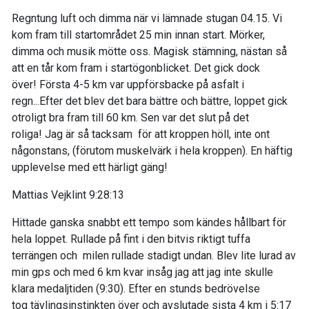
Regntung luft och dimma
när vi lämnade stugan
04.15. Vi
kom fram till startområdet
25 min innan start.
Mörk
er,
dimma
och musik mötte oss.
Magisk stämning, nästan
så
att en tår kom fram i startögonblicket
. Det gick dock
över!
Första 4-5 km var
uppförs
backe på asfalt i
regn
...Efter det blev det bara bättre och bättre, loppet
gick
otroligt bra fram till 60 km.
Sen var det slut på det
roliga
!
Jag är så
tacksam
för
att
kr
oppen höll, inte ont
någonstans,
(
förutom muskelvärk i hela kroppen
)
. En häftig
upplevelse med ett härligt gäng!
Mattias
Vejklint
9:28:
13
Hittade ganska snabbt ett tempo som kändes hållbart för
hela
loppet. Rullade på fint i den bitvis riktigt tuff
a
terrängen
och
milen rullade stadigt undan.
Blev lite lurad
av
min
gps
och med
6 km kvar insåg jag att jag inte skulle
klara medaljti
den (9:30).
Efter en stunds bedrövelse
tog
tävlingsinstinkten över och avslutade sista 4 km i 5:17