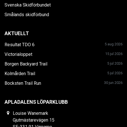
Svenska Skidförbundet
Smålands skidförbund
AKTUELLT
Resultat TDO 6
5 aug 2026
Victorialoppet
15 jul 2026
Borgen Backyard Trail
5 jul 2026
Kolmården Trail
5 jul 2026
Bocksten Trail Run
30 jun 2026
APLADALENS LÖPARKLUBB
Louise Wanemark
Gjutmästarevägen 15
SE-331 91 Värnamo