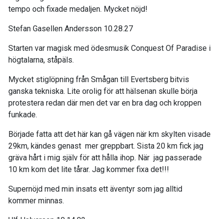
tempo och fixade medaljen
. Mycket nöjd!
Stefan Gasellen Andersson 10.28.
27
Starten var magisk med
ödesmusi
k
Con
quest
Of
Paradise
i
högtalarna
, ståpäls.
Mycket stiglöpning
från
Smågan
till
Evertsberg
bitvis
ganska tekniska
. Lite orolig för att hälsenan skulle börja
protestera redan där
men det var en bra dag och kroppen
funkade.
Började fa
tta att det här kan gå vägen när km s
kylten visade
29km, kändes genast
mer
greppbart. Sista 20 km fick jag
gräva hårt i mig själv för att hålla
ihop. När
jag passerade
10 km kom det lite tårar
. Jag kommer fixa det!!!
Supernöjd med min in
sats ett äventyr som jag alltid
kommer minnas.