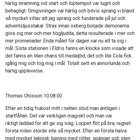
härlig inramning vid start och
löptempot var lugnt och
behagligt.
Omgivningen var härlig och bitvis sprang vi bland
så mycket
vitlav
att jag sprang och funderade på jul och
adventsljusstakar. Strax innan
oxberg
började demonerna
göra sig mer och mer högljudda, detta resulterade
i mer och
mer promenader. Enda målet för dagen var nu att ta sig i
mål
.
Sista stationen
i
Eldris
fanns en klocka som visade att
det
fanns en liten chans till medaljtid, det och lite Cola fick
igång mig och
tog mig i mål. Totalt sett en annorlunda och
härlig upplevelse
.
Thomas Ohlsson
10.08.00
Efter en tidig frukost mitt i natten stod man äntligen i
startfållan. Det var verkligen magiskt och
man var
riktigt
laddad för att ge sig iväg
. Loppet flöt på bra
, regnet
första milen störde inte så mycket.
Efter en första halva
med mycket teknisk löpning med rötter, spänger och sten