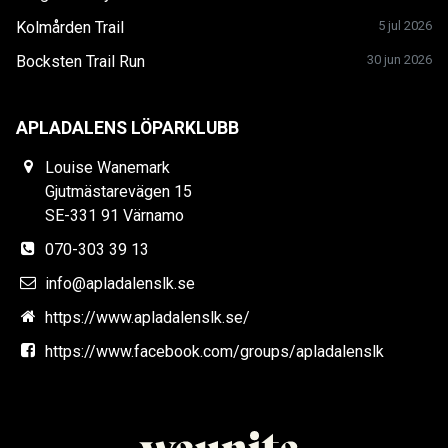
Kolmården Trail
5 jul 2026
Bocksten Trail Run
30 jun 2026
APLADALENS LÖPARKLUBB
Louise Wanemark
Gjutmästarevägen 15
SE-331 91 Värnamo
070-303 39 13
info@apladalenslk.se
https://www.apladalenslk.se/
https://www.facebook.com/groups/apladalenslk