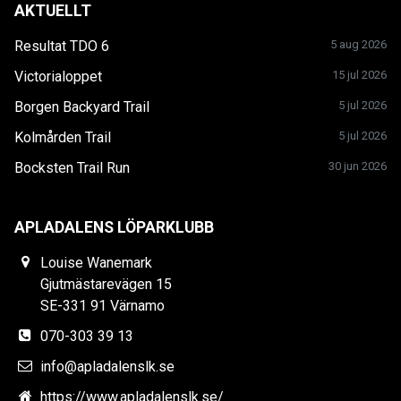
AKTUELLT
Resultat TDO 6
5 aug 2026
Victorialoppet
15 jul 2026
Borgen Backyard Trail
5 jul 2026
Kolmården Trail
5 jul 2026
Bocksten Trail Run
30 jun 2026
APLADALENS LÖPARKLUBB
Louise Wanemark
Gjutmästarevägen 15
SE-331 91 Värnamo
070-303 39 13
info@apladalenslk.se
https://www.apladalenslk.se/