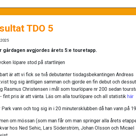
sultat TDO 5
 2025
 gårdagen avgjordes årets 5:e touretapp.
ycken löpare stod på startlinjen
bart är att vi fick se två debutanter tisdagsbekantingen Andreas
vist tog sig äntligen samman och gjorde en fin debut och dessu
ig Rasmus Christensen i mål som tourlöpare nr 200 sedan tourst
 fint pris är att vänta. Läs om alla tourlöpare och all statistik
här
r Park vann och tog sig in i 20 minutersklubben då han vann på 1
en om mössan (som man får om man springer alla årets etappe
 kvar hos Ned Sehic, Lars Söderström, Johan Olsson och Micael
vist