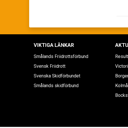
VIKTIGA LÄNKAR
AKTU
Smålands Friidrottsförbund
Resul
Svensk Friidrott
Victor
Svenska Skidförbundet
Borgen
Smålands skidförbund
Kolmår
Bockst