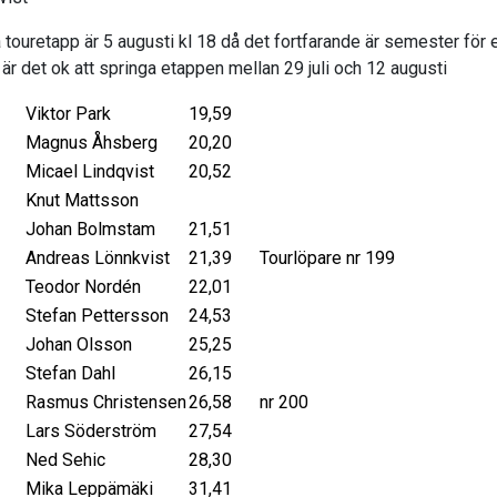
 touretapp är 5 augusti kl 18 då det fortfarande är semester för 
 är det ok att springa etappen mellan 29 juli och 12 augusti
Viktor Park
19,59
Magnus Åhsberg
20,20
Micael Lindqvist
20,52
Knut Mattsson
Johan Bolmstam
21,51
Andreas Lönnkvist
21,39
Tourlöpare nr 199
Teodor Nordén
22,01
Stefan Pettersson
24,53
Johan Olsson
25,25
Stefan Dahl
26,15
Rasmus Christensen
26,58
nr 200
Lars Söderström
27,54
Ned Sehic
28,30
Mika Leppämäki
31,41