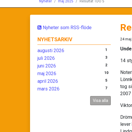
Nyheter
maj 2025
Resultat TDO 5
Re
Nyheter som RSS-flöde
NYHETSARKIV
24 maj
Under
augusti 2026
1
juli 2026
3
14 st
juni 2026
2
Noter
maj 2026
10
Lönnk
april 2026
5
tog s
mars 2026
7
2007 -
Visa alla
Vikto
Drömm
lever
Lindq