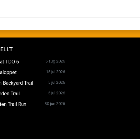
ELLT
tat TDO 6
5 aug 2026
ialoppet
15 jul 2026
 Backyard Trail
5 jul 2026
den Trail
5 jul 2026
en Trail Run
30 jun 2026