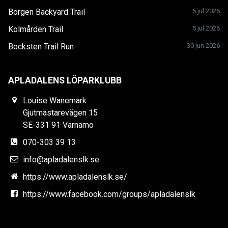
Borgen Backyard Trail
5 jul 2026
Kolmården Trail
5 jul 2026
Bocksten Trail Run
30 jun 2026
APLADALENS LÖPARKLUBB
Louise Wanemark
Gjutmästarevägen 15
SE-331 91 Värnamo
070-303 39 13
info@apladalenslk.se
https://www.apladalenslk.se/
https://www.facebook.com/groups/apladalenslk