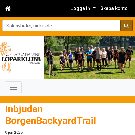
Logga in
Skapa konto
Sök
Inbjudan
BorgenBackyardTrail
9 jun 2025