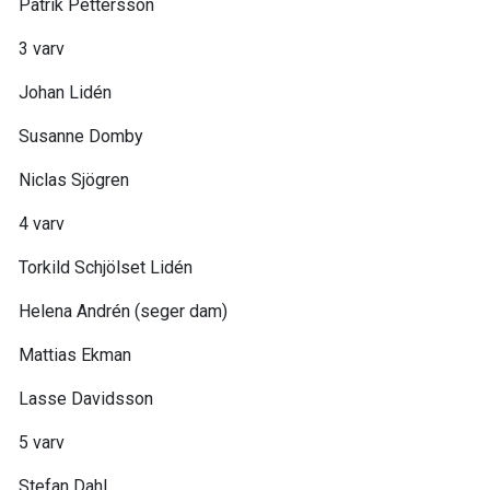
Patrik Pettersson
3 varv
Johan Lidén
Susanne Domby
Niclas Sjögren
4 varv
Torkild Schjölset Lidén
Helena Andrén (seger dam)
Mattias Ekman
Lasse Davidsson
5 varv
Stefan Dahl