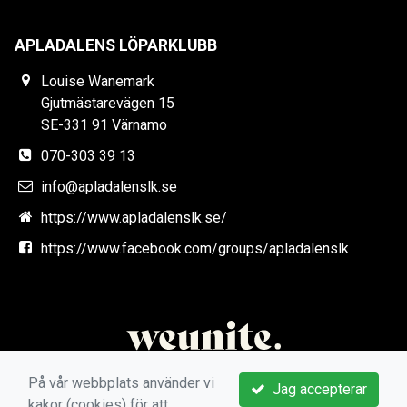
APLADALENS LÖPARKLUBB
Louise Wanemark
Gjutmästarevägen 15
SE-331 91 Värnamo
070-303 39 13
info@apladalenslk.se
https://www.apladalenslk.se/
https://www.facebook.com/groups/apladalenslk
På vår webbplats använder vi
Jag accepterar
kakor (cookies) för att