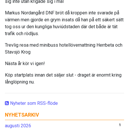
sig inte utan krigade sig i mål
Markus Nordangård DNF bröt då kroppen inte svarade på
värmen men gjorde en grym insats då han på ett säkert sätt
tog oss ur den kungliga huviúdstaden där det både är tät
trafik och rödljus.
Trevlig resa med minibuss hotellövernattning Herrbeta och
Stavsjö Krog
Nästa år kör vi igen!
Köp startplats innan det säljer slut - draget är enormt kring
långlöpning nu.
Nyheter som RSS-flöde
NYHETSARKIV
augusti 2026
1