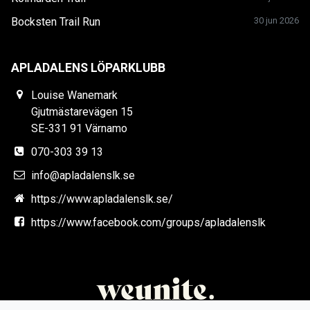
Bocksten Trail Run
30 jun 2026
APLADALENS LÖPARKLUBB
Louise Wanemark
Gjutmästarevägen 15
SE-331 91 Värnamo
070-303 39 13
info@apladalenslk.se
https://www.apladalenslk.se/
https://www.facebook.com/groups/apladalenslk